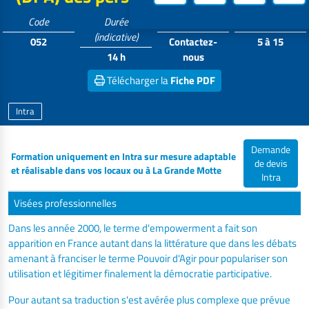
Code
Durée
Tarif
Participants
(indicative)
052
Contactez-
5 à 15
14 h
nous
Télécharger la
Fiche PDF
Intra
Demande
Formation uniquement en Intra sur mesure adaptable
de devis
et réalisable dans vos locaux ou à La Grande Motte
Intra
Visées professionnelles
Dans les année 2000, le terme d'empowerment a fait son
apparition en France autant dans la littérature que dans les débats
amenant à franciser le terme Pouvoir d'Agir pour populariser son
utilisation et légitimer finalement la démocratie participative.
Pour autant sa traduction s'est avérée plus complexe que prévue