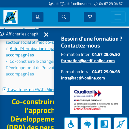
actif@actif-online.com
04 67 29 04 67
Accueil
Formations 2026
Afficher les chapitres
Accompagnement aux évolutions et aux transformations du
Besoin d'une formation ?
secteur social et médico-social
Contactez-nous
Autodétermination et participation des personnes
Formation Inter :
04.67.29.04.90
accompagnées
formation@actif-online.com
Co-construire le changement par l’approche centrée sur le
Développement du Pouvoir d’Agir (DPA) des personnes
Formation Intra :
04.67.29.04.98
accompagnées
intra@actif-online.com
Travailleurs en ESAT : Mieux...
Accueil et encadrement des...
Co-construire le changement par
l’approche centrée sur le
Développement du Pouvoir d’Agir
(DPA) des personnes accompagnées