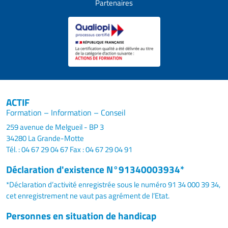
Partenaires
ACTIF
Formation – Information – Conseil
259 avenue de Melgueil - BP 3
34280 La Grande-Motte
Tél. : 04 67 29 04 67
Fax : 04 67 29 04 91
Déclaration d'existence N°91340003934*
*Déclaration d’activité enregistrée sous le numéro 91 34 000 39 34,
cet enregistrement ne vaut pas agrément de l’Etat.
Personnes en situation de handicap