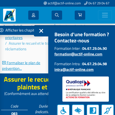
actif@actif-online.com
04 67 29 04 67
Accueil
Formations 2026
Évaluation - Qualité
Afficher les chapitres
Visite d'évaluation - critères impératifs - plan d'actions
Besoin d'une formation ?
prioritaires
Contactez-nous
Assurer le recueil et le traitement des plaintes et des
Formation Inter :
04.67.29.04.90
réclamations
formation@actif-online.com
Formaliser le plan de
Assurer le recueil et le traitement...
Formation Intra :
04.67.29.04.98
prévention...
intra@actif-online.com
Assurer le recueil et le traitement des
plaintes et des réclamations
(Conformément aux attendus de l'objectif 3.12 du référentiel HAS)
Code
Durée
Tarif
Participants
(indicative)
083
Contactez-
5 à 15