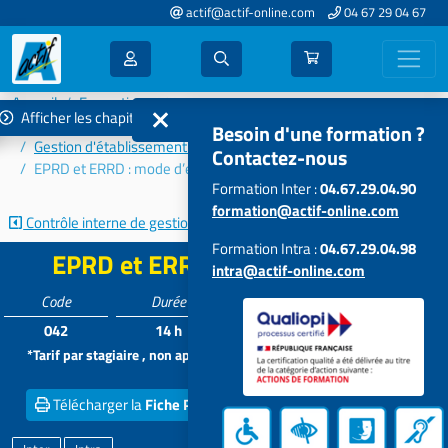
actif@actif-online.com
04 67 29 04 67
Accueil
Formations 2021
Afficher les chapitres
Paye - Économat - Comptabilité - Gestion
Besoin d'une formation ?
Gestion d'établissement et de service
Contactez-nous
EPRD et ERRD : mode d’emploi
Formation Inter :
04.67.29.04.90
formation@actif-online.com
Contrôle interne de gestion...
Montage et analyse de l'EPRD
Formation Intra :
04.67.29.04.98
EPRD et ERRD : mode d’emploi
intra@actif-online.com
Code
Durée
Tarif*
Participants
042
14 h
525 €
5 à 15
*Tarif par stagiaire , non applicable aux formations intra dans vos
locaux
Télécharger la
Fiche PDF
Obtenir un
Devis inter