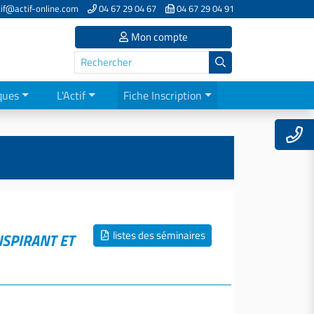
if@actif-online.com
04 67 29 04 67
04 67 29 04 91
Mon compte
ques
L'Actif
Fiche Inscription
listes des séminaires
NSPIRANT ET