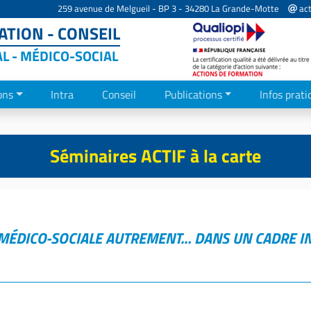
259 avenue de Melgueil - BP 3 - 34280 La Grande-Motte
act
TION - CONSEIL
AL - MÉDICO-SOCIAL
ons
Intra
Conseil
Publications
Infos prati
Séminaires ACTIF à la carte
T MÉDICO-SOCIALE AUTREMENT… DANS UN CADRE I