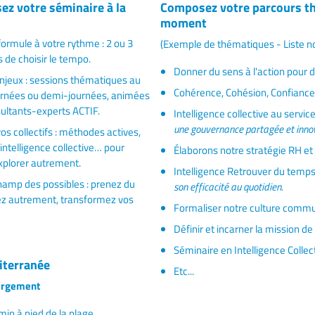
ez votre séminaire à la
Composez votre parcours th
moment
formule à votre rythme : 2 ou 3
(Exemple de thématiques - Liste n
s de choisir le tempo.
Donner du sens à l'action pour d
enjeux : sessions thématiques au
Cohérence, Cohésion, Confianc
urnées ou demi-journées, animées
sultants-experts ACTIF.
Intelligence collective au servic
une gouvernance partagée et inno
os collectifs : méthodes actives,
 intelligence collective… pour
Élaborons notre stratégie RH e
xplorer autrement.
Intelligence Retrouver du temps e
hamp des possibles : prenez du
son efficacité au quotidien.
ez autrement, transformez vos
Formaliser notre culture commun
Définir et incarner la mission d
Séminaire en Intelligence Collect
iterranée
Etc...
rgement
min à pied de la plage