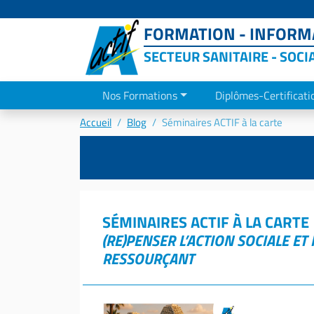
FORMATION - INFORMA
SECTEUR SANITAIRE - SOCI
Nos Formations
Diplômes-Certificati
Accueil
Blog
Séminaires ACTIF à la carte
SÉMINAIRES ACTIF À LA CARTE
(RE)PENSER L’ACTION SOCIALE E
RESSOURÇANT