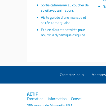
Sortie catamaran au coucher de
Re
soleil avec animations
Visite guidée d’une manade et
soirée camarguaise
Et bien d’autres activités pour
nourrir la dynamique d’équipe
Contactez-nous
Mentions 
ACTIF
Formation – Information – Conseil
259 avenue de Melgueil - BP 3