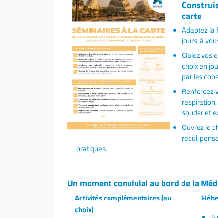
Construis
carte
Adaptez la 
jours, à vou
Ciblez vos 
choix en jo
par les con
Renforcez v
respiration,
souder et e
Ouvrez le c
recul, pens
pratiques.
Un moment convivial au bord de la Méd
Activités complémentaires (au
Hébe
choix)
5 