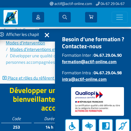
actif@actif-online.com
04 67 29 04 67
Accueil
Formations 2023
Afficher les chapitres
Connaissances et problématiques des publics accompagnés –
Besoin d'une formation ?
Modes d’intervention
Contactez-nous
Modes d'interventions et problématiques transversales
Formation Inter :
04.67.29.04.90
Développer une qualité de relation bienveillante avec les
formation@actif-online.com
personnes accompagnées
Formation Intra :
04.67.29.04.98
Place et rôles du référent dans la...
Le concept de bientraitance
intra@actif-online.com
Développer une qualité de relation
bienveillante avec les personnes
accompagnées
Code
Durée
Tarif*
Participants
253
14 h
581 €
4 à 12