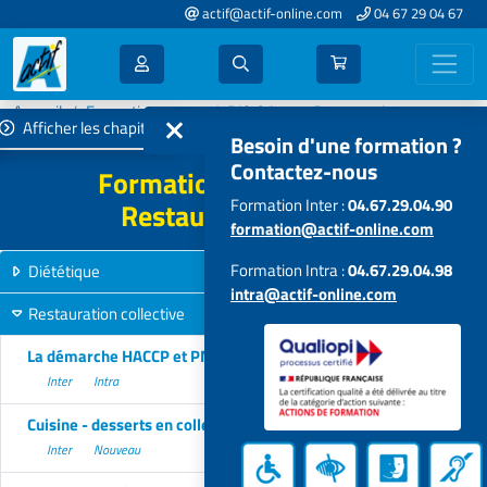
actif@actif-online.com
04 67 29 04 67
Accueil
Formations 2022
Diététique - Restauration
Afficher les chapitres
Besoin d'une formation ?
Contactez-nous
Formations Diététique -
Formation Inter :
04.67.29.04.90
Restauration - 2022
formation@actif-online.com
Formation Intra :
04.67.29.04.98
Diététique
10 formations
intra@actif-online.com
Restauration collective
4 formations
La démarche HACCP et PMS en restauration collective
Inter
Intra
Cuisine - desserts en collectivité
Inter
Nouveau