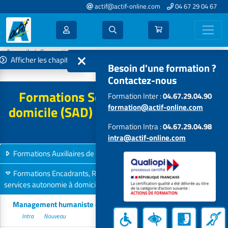
actif@actif-online.com
04 67 29 04 67
Accueil
Formations 2026
Afficher les chapitres
Services autonomie à domicile (SAD) : saad, ssiad, spasad
Besoin d'une formation ?
Contactez-nous
Formations Services autonomie à
Formation Inter :
04.67.29.04.90
formation@actif-online.com
domicile (SAD) : saad, ssiad, spasad -
2026
Formation Intra :
04.67.29.04.98
intra@actif-online.com
Formations Auxiliaires de Vie Sociale en SAAD
13 formations
Formations Encadrants, Responsables de Secteur dans les
services autonomie à domicile
6 formations
Management humaniste et leadership de proximité
Intra
Nouveau